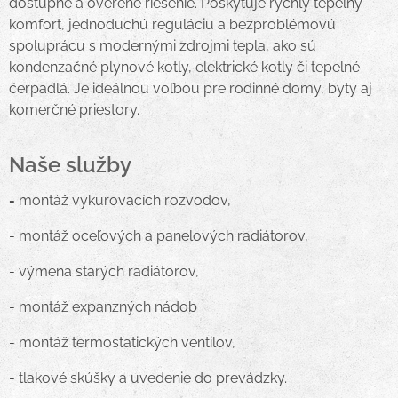
dostupné a overené riešenie. Poskytuje rýchly tepelný
komfort, jednoduchú reguláciu a bezproblémovú
spoluprácu s modernými zdrojmi tepla, ako sú
kondenzačné plynové kotly, elektrické kotly či tepelné
čerpadlá. Je ideálnou voľbou pre rodinné domy, byty aj
komerčné priestory.
Naše služby
-
montáž vykurovacích rozvodov,
- montáž oceľových a panelových radiátorov,
- výmena starých radiátorov,
- montáž expanzných nádob
- montáž termostatických ventilov,
- tlakové skúšky a uvedenie do prevádzky.