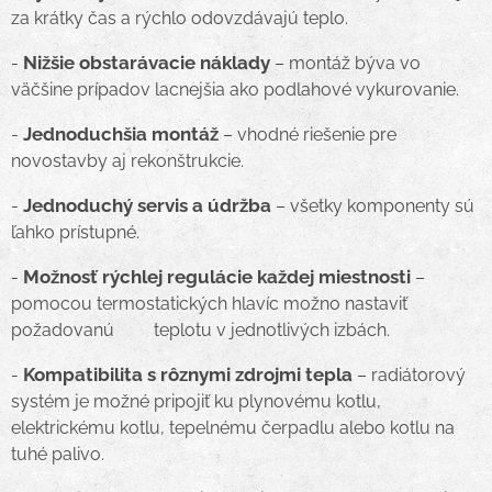
za krátky čas a rýchlo odovzdávajú teplo.
Nižšie obstarávacie náklady
-
– montáž býva vo
väčšine prípadov lacnejšia ako podlahové vykurovanie.
Jednoduchšia montáž
-
– vhodné riešenie pre
novostavby aj rekonštrukcie.
Jednoduchý servis a údržba
-
– všetky komponenty sú
ľahko prístupné.
Možnosť rýchlej regulácie každej miestnosti
-
–
pomocou termostatických hlavíc možno nastaviť
požadovanú teplotu v jednotlivých izbách.
Kompatibilita s rôznymi zdrojmi tepla
-
– radiátorový
systém je možné pripojiť ku plynovému kotlu,
elektrickému kotlu, tepelnému čerpadlu alebo kotlu na
tuhé palivo.