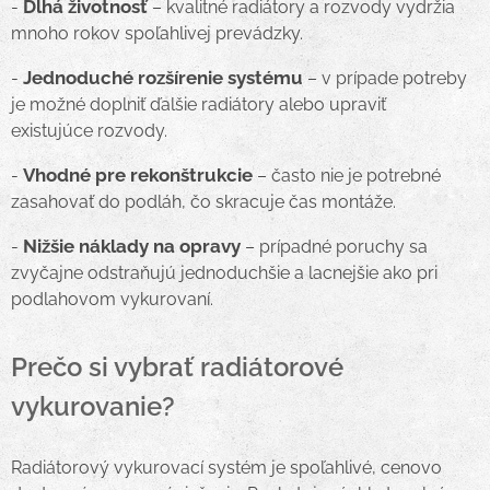
Dlhá životnosť
-
– kvalitné radiátory a rozvody vydržia
mnoho rokov spoľahlivej prevádzky.
Jednoduché rozšírenie systému
-
– v prípade potreby
je možné doplniť ďalšie radiátory alebo upraviť
existujúce rozvody.
Vhodné pre rekonštrukcie
-
– často nie je potrebné
zasahovať do podláh, čo skracuje čas montáže.
Nižšie náklady na opravy
-
– prípadné poruchy sa
zvyčajne odstraňujú jednoduchšie a lacnejšie ako pri
podlahovom vykurovaní.
Prečo si vybrať radiátorové
vykurovanie?
Radiátorový vykurovací systém je spoľahlivé, cenovo